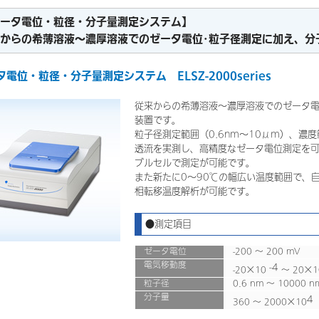
ータ電位・粒径・分子量測定システム】
からの希薄溶液～濃厚溶液でのゼータ電位･粒子径測定に加え、分
電位・粒径・分子量測定システム ELSZ-2000series
従来からの希薄溶液～濃厚溶液でのゼータ電
装置です。
粒子径測定範囲（0.6nm～10μm）、濃度
透流を実測し、高精度なゼータ電位測定を可
ブルセルで測定が可能です。
また新たに0～90℃の幅広い温度範囲で、
相転移温度解析が可能です。
●測定項目
ゼータ電位
-200 ～ 200 mV
電気移動度
-4
-20×10
～ 20×1
粒子径
0.6 nm ～ 10000 n
分子量
4
360 ～ 2000×10