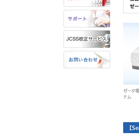
ゼー
ゼータ
テム
【Se