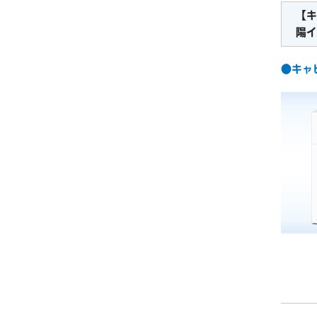
【キ
陽イ
●キャピ