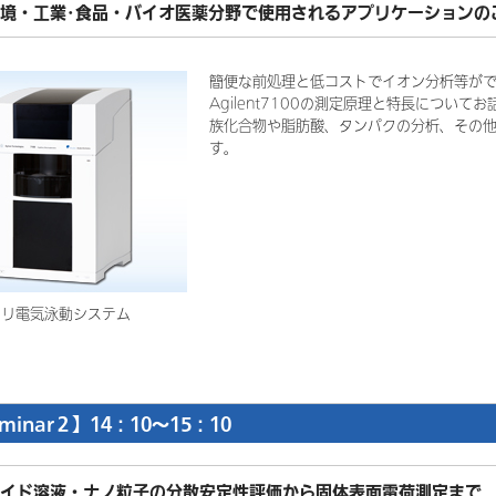
境・工業･食品・バイオ医薬分野で使用されるアプリケーションの
簡便な前処理と低コストでイオン分析等が
Agilent7100の測定原理と特長につい
族化合物や脂肪酸、タンパクの分析、その
す。
ラリ電気泳動システム
minar２】14：10～15：10
イド溶液・ナノ粒子の分散安定性評価から固体表面電荷測定まで