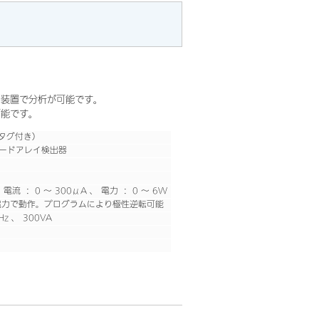
の装置で分析が可能です。
可能です。
Dタグ付き）
イオードアレイ検出器
電流 ： 0 ～ 300μA 、 電力 ： 0 ～ 6W
力で動作。プログラムにより極性逆転可能
Hz 、 300VA