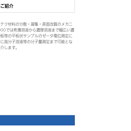
価ご紹介
ノテク材料の分散・凝集・表面改質のメカニ
2000では希薄溶液から濃厚溶液まで幅広い濃
基板等の平板状サンプルのゼータ電位測定に
たに高分子溶液等の分子量測定まで可能とな
紹介します。