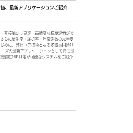
評価、最新アプリケーションご紹介
壊・非接触かつ高速・高精度な膜厚評価がで
。さらに反射率・屈折率・消衰係数の光学定
はじめに、弊社コア技術となる多波長同時測
リーズの最新アプリケーションとして特に量
高感度NIR測定が可能なシステムをご紹介