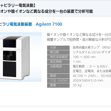
ャピラリー電気泳動】
オンや陰イオンなど異なる成分を一台の装置で分析可能
ラリ電気泳動装置 Agilent 7100
陽イオンや陰イオンなど異なる成分を一台
微量サンプルで短時間・高分解能な分析が
光源
長寿命重水素ランプ （RFI
検出器
リアルタイム UV-Vis ダ
測定波長範囲
190 ～ 600 nm
測定精度
1 nm
泳動電源
電圧範囲 ： 0 ～ ±30kV 、 
定電圧、定電流、または低電
電源
AC100 ～ 240V 、 50/60
寸法（WDH）
350×590×510 mm
重量
35 kg