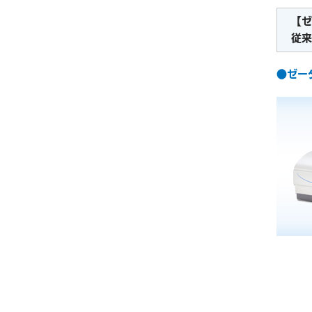
【ゼ
従来
●ゼータ