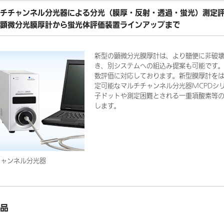
チチャンネル分光器による分光（膜厚・反射・透過・蛍光）測定
顕微分光膜厚計から蛍光体評価装置ラインアップまで
新型の顕微分光膜厚計は、より簡便に非破
き、別システムへの組込み提案も可能です
数評価に対応しております。新型膜厚計を
定可能なマルチチャンネル分光器MCPDシ
子ドットや測定困難とされる一重項酸素等の
します。
チャンネル分光器
品