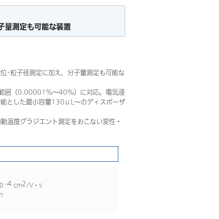
子量測定も可能な装置
位･粒子径測定に加え、分子量測定も可能な
範囲（0.00001%～40%）に対応。電気浸
能とした最小容量130μL～のディスポーザ
自動温度グラジエント測定をおこない変性・
-4
2
0
cm
/V・s
m