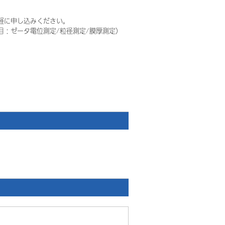
軽に申し込みください。
：ゼータ電位測定/粒径測定/膜厚測定）