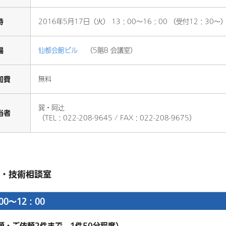
時
2016年5月17日（火） 13：00～16：00 （受付12：30～
場
仙都会館ビル
（5階B 会議室）
加費
無料
巽・阿辻
当者
（TEL：022-208-9645 / FAX：022-208-9675）
・技術相談室
：00～12：00
順・ご依頼2件まで、1件50分程度）