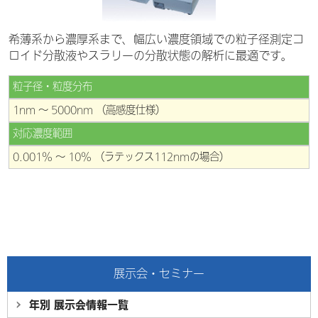
希薄系から濃厚系まで、幅広い濃度領域での粒子径測定コ
ロイド分散液やスラリーの分散状態の解析に最適です。
粒子径・粒度分布
1nm ～ 5000nm （高感度仕様）
対応濃度範囲
0.001% ～ 10% （ラテックス112nmの場合）
展示会・セミナー
年別 展示会情報
一覧