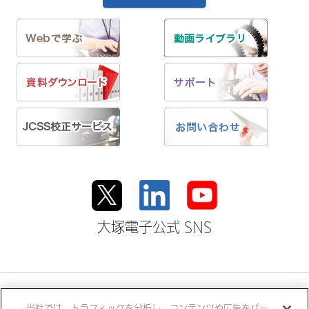
大塚電子公式 SNS
大塚ホールディングス
当社では、トラフィックを分析し、コンテンツや広告をパー