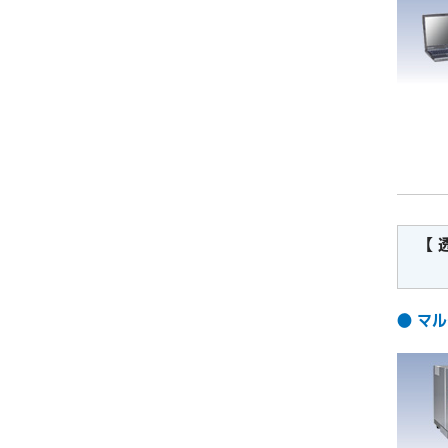
【 
紫
● マル