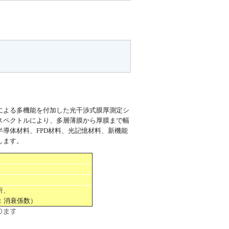
による多機能を付加した光干渉式膜厚測定シ
スペクトルにより、多層薄膜から厚膜まで幅
導体材料、FPD材料、光記憶材料、新機能
します。
析、
：消衰係数）
ります