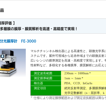
品
膜厚評価 】
層膜の膜厚・膜質解析を高速・高精度で実現！
分光膜厚計 FE-3000
マルチチャンネル検出器による高速性と、顕微光学系
ステムです。紫外可視域から近赤外域までの顕微反射
広いレンジの膜厚測定を高速・高精度で実現します。半
性材料など、多様化する各種膜厚、膜質解析にお応え
測定波長範囲
230nm ～ 1600nm *
測定膜厚範囲
1nm ～ 1mm *
検出器
PDA、CCD、InGaAs
測定項目
絶対反射率測定、多層膜厚解
光学定数解析（n：屈折率、k
* 仕様により測定膜厚範囲および測定波長範囲は異な