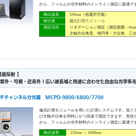
から、フィルムや光学材料のインライン測定に最適で
検出波長
550nm（他選択可能）
偏光計測モジュール
検出器
測定項目
リタデーション測定（測定範囲：0nm ～
主軸方位角度、楕円率・方位角、三次
透過反射 】
外・可視・近赤外！広い波長域と用途に合わせた自由な光学系を
チチャンネル分光器 MCPD-9800/6800/7700
偏光計測モジュールを用いた計測システムです。低リ
び主軸方位角を同時にかつ高速で測定できます。形状
から、フィルムや光学材料のインライン測定に最適で
検出波長
220nm ～ 1600nm