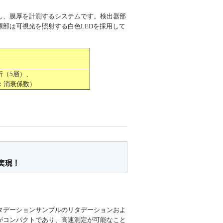
し、膜厚を計測するシステムです。検出器部
部は可視光を照射する白色LEDを採用して
（5層）、
：消衰係数）
実現！
タデーションサンプルのリタデーションおよ
がコンパクトであり、高速測定が可能なこと