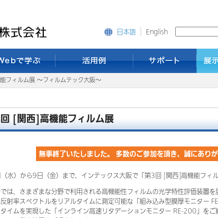
English
日本語
高機能フィルム展 ～フィルムテック大阪～
3回 [関西]高機能フィルム展
無事終了いたしました。 多数のご参加を頂き、誠にあり
日（水）から9日（金）まで、インテックス大阪で「第3回 [関西]高機能フィ
会では、さまざまな分野で利用される高機能性フィルムの光学特性評価装置を
反射率スペクトルをリアルタイムに測定可能な「組み込み型膜厚モニター FE-3/S
タイムを実現した「インライン高速リタデーションモニター RE-200」を