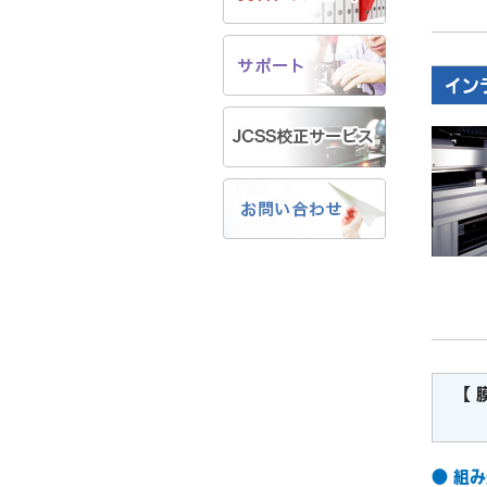
イン
【 
製
● 組