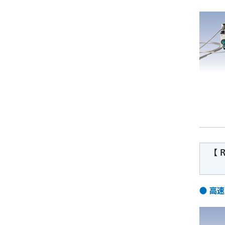
【 
最短
● 高