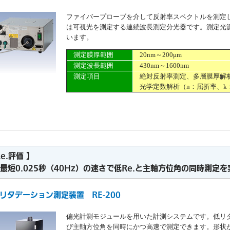
ファイバープローブを介して反射率スペクトルを測定
は可視光を測定する連続波長測定分光器です。測定光源
います。
測定膜厚範囲
20nm～200μm
測定波長範囲
430nm～1600nm
測定項目
絶対反射率測定、多層膜厚解析
光学定数解析（n：屈折率、k
Re.評価 】
0.025秒（40Hz）の速さで低Re.と主軸方位角の同時測定を
速リタデーション測定装置 RE-200
偏光計測モジュールを用いた計測システムです。低リ
び主軸方位角を同時にかつ高速で測定できます。形状