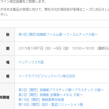
ンライン測定装置をご提案します。
が求める製品の実現に向けて、弊社の光計測技術が多様なニーズにお応えします
ださい。
名 称
第3回 [関西]高機能フィルム展 ～フィルムテック大阪～
会 期
2015年10月7日（水）～9日（金） 10:00～18:00 （最終日
会 場
インテックス大阪
主 催
リードエグジビジョンジャパン株式会社
第3回［関西］高機能プラスチック展～プラスチック 大阪～
第2回［関西］高機能 金属展～メタル 大阪～
同時開催
第18回［関西］機械要素技術展
第18回［関西］設計・製造ソリューション展