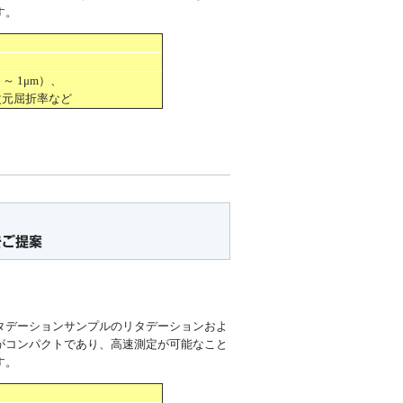
す。
 1μm）、
元屈折率など
ご提案
タデーションサンプルのリタデーションおよ
がコンパクトであり、高速測定が可能なこと
す。