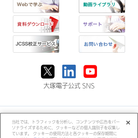
大塚電子公式 SNS
大塚ホールディングス
当社では、トラフィックを分析し、コンテンツや広告をパー
ソナライズするために、クッキーなどの個人識別子を収集し
大塚製薬
大塚製薬工場
大鵬薬品工業
ています。 クッキーの使用方法と各クッキーの保存期間に