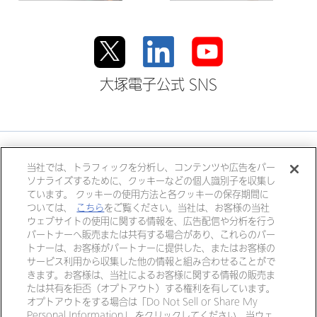
大塚電子公式 SNS
大塚ホールディングス
当社では、トラフィックを分析し、コンテンツや広告をパー
ソナライズするために、クッキーなどの個人識別子を収集し
大塚製薬
大塚製薬工場
大鵬薬品工業
ています。 クッキーの使用方法と各クッキーの保存期間に
大塚倉庫
大塚化学
大塚食品
ついては、
こちら
をご覧ください。当社は、お客様の当社
ウェブサイトの使用に関する情報を、広告配信や分析を行う
大塚メディカルデバイス
パートナーへ販売または共有する場合があり、これらのパー
トナーは、お客様がパートナーに提供した、またはお客様の
サービス利用から収集した他の情報と組み合わせることがで
きます。お客様は、当社によるお客様に関する情報の販売ま
個人情報・特定個人情報につい
リンク
たは共有を拒否（オプトアウト）する権利を有しています。
て
オプトアウトをする場合は「Do Not Sell or Share My
Personal Information」 をクリックしてください。当ウェ